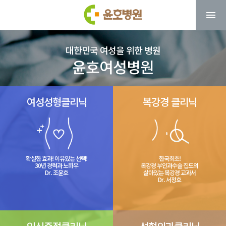
대한민국 여성을 위한 병원
윤호여성병원
여성성형클리닉
복강경 클리닉
확실한 효과! 이유있는 선택!
한국최초!
30년 경력과 노하우
복강경 부인과수술 집도의
Dr. 조윤호
살아있는 복강경 교과서
Dr. 서정호