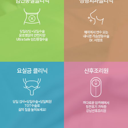
임신중절클리닉
성형외과클리닉
당일상담+당일수술
해외에서 연수 오는
윤호병원의 안전지향
내시경 가슴성형수술
Ultra Safe 임신중절수술
Dr. 서정호
요실금 클리닉
산후조리원
당일 검사+당일수술+당일퇴원
까다로운 맘카페에서
TOT수술로
칭찬후기 가득한
삶의 질을 높혀보세요!
강남산후조리원